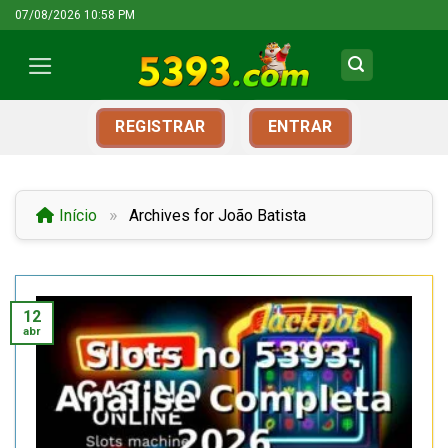
Skip
07/08/2026 10:58 PM
to
content
REGISTRAR
ENTRAR
»
Início
Archives for João Batista
12
abr