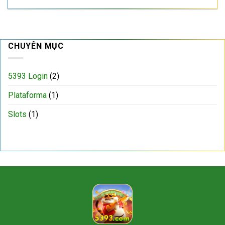
CHUYÊN MỤC
5393 Login
(2)
Plataforma
(1)
Slots
(1)