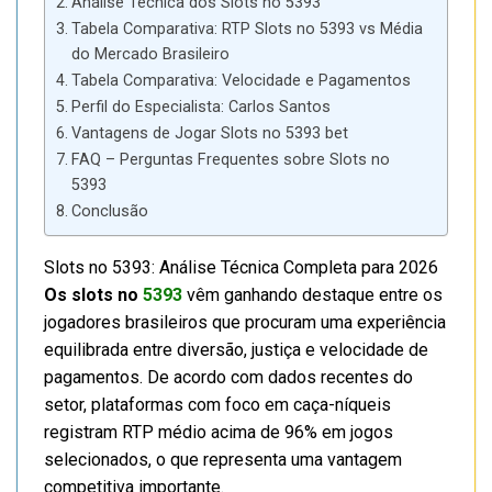
Análise Técnica dos Slots no 5393
Tabela Comparativa: RTP Slots no 5393 vs Média
do Mercado Brasileiro
Tabela Comparativa: Velocidade e Pagamentos
Perfil do Especialista: Carlos Santos
Vantagens de Jogar Slots no 5393 bet
FAQ – Perguntas Frequentes sobre Slots no
5393
Conclusão
Slots no 5393: Análise Técnica Completa para 2026
Os slots no
5393
vêm ganhando destaque entre os
jogadores brasileiros que procuram uma experiência
equilibrada entre diversão, justiça e velocidade de
pagamentos. De acordo com dados recentes do
setor, plataformas com foco em caça-níqueis
registram RTP médio acima de 96% em jogos
selecionados, o que representa uma vantagem
competitiva importante.