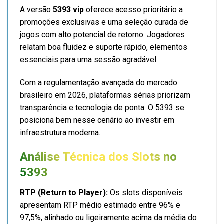
A versão
5393 vip
oferece acesso prioritário a
promoções exclusivas e uma seleção curada de
jogos com alto potencial de retorno. Jogadores
relatam boa fluidez e suporte rápido, elementos
essenciais para uma sessão agradável.
Com a regulamentação avançada do mercado
brasileiro em 2026, plataformas sérias priorizam
transparência e tecnologia de ponta. O 5393 se
posiciona bem nesse cenário ao investir em
infraestrutura moderna.
Análise Técnica dos Slots no
5393
RTP (Return to Player):
Os slots disponíveis
apresentam RTP médio estimado entre 96% e
97,5%, alinhado ou ligeiramente acima da média do