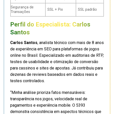
Segurança de
SSL + Pix
SSL padrão
Transações
Perfil do Especialista: Carlos
Santos
Carlos Santos
, analista técnico com mais de 8 anos
de experiência em SEO para plataformas de jogos
online no Brasil. Especializado em auditorias de RTP,
testes de usabilidade e otimização de conversão
para cassinos e sites de apostas. Já contribuiu para
dezenas de reviews baseados em dados reais e
testes controlados.
“Minha análise prioriza fatos mensuráveis:
transparência nos jogos, velocidade real de
pagamentos e experiência mobile. O 5393
demonstra consistência em aspectos técnicos que