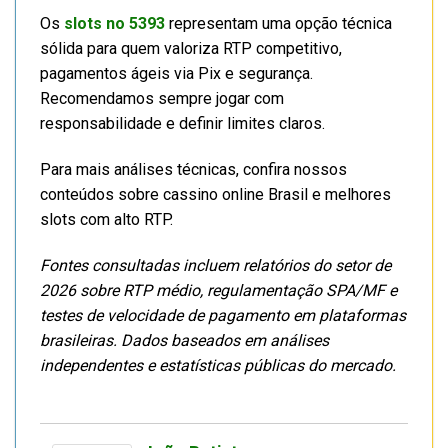
Os
slots no 5393
representam uma opção técnica
sólida para quem valoriza RTP competitivo,
pagamentos ágeis via Pix e segurança.
Recomendamos sempre jogar com
responsabilidade e definir limites claros.
Para mais análises técnicas, confira nossos
conteúdos sobre cassino online Brasil e melhores
slots com alto RTP.
Fontes consultadas incluem relatórios do setor de
2026 sobre RTP médio, regulamentação SPA/MF e
testes de velocidade de pagamento em plataformas
brasileiras. Dados baseados em análises
independentes e estatísticas públicas do mercado.