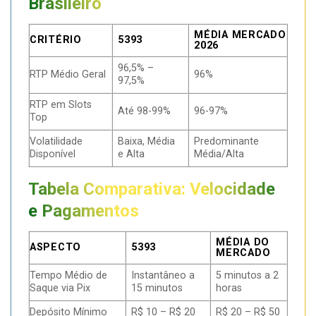
Brasileiro
MÉDIA MERCADO
CRITÉRIO
5393
2026
96,5% –
RTP Médio Geral
96%
97,5%
RTP em Slots
Até 98-99%
96-97%
Top
Volatilidade
Baixa, Média
Predominante
Disponível
e Alta
Média/Alta
Tabela Comparativa: Velocidade
e Pagamentos
MÉDIA DO
ASPECTO
5393
MERCADO
Tempo Médio de
Instantâneo a
5 minutos a 2
Saque via Pix
15 minutos
horas
Depósito Mínimo
R$ 10 – R$ 20
R$ 20 – R$ 50