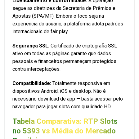
Licenciamento e conformidade:
A operação
segue as diretrizes da Secretaria de Prêmios e
Apostas (SPA/MF). Embora o foco seja na
experiência do usuário, a plataforma adota padrões
internacionais de fair play.
Segurança SSL:
Certificado de criptografia SSL
ativo em todas as páginas garante que dados
pessoais e financeiros permaneçam protegidos
contra interceptações.
Compatibilidade:
Totalmente responsiva em
dispositivos Android, iOS e desktop. Não é
necessário download de app — basta acessar pelo
navegador para jogar slots com qualidade HD.
Tabela Comparativa: RTP Slots
no 5393 vs Média do Mercado